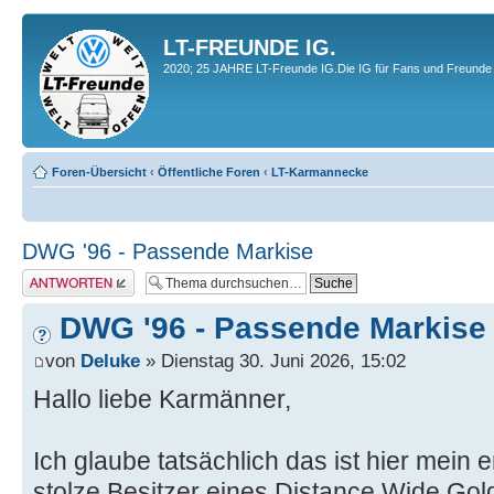
LT-FREUNDE IG.
2020; 25 JAHRE LT-Freunde IG.Die IG für Fans und Freunde 
Foren-Übersicht
‹
Öffentliche Foren
‹
LT-Karmannecke
DWG '96 - Passende Markise
Antwort erstellen
DWG '96 - Passende Markise
von
Deluke
» Dienstag 30. Juni 2026, 15:02
Hallo liebe Karmänner,
Ich glaube tatsächlich das ist hier mein 
stolze Besitzer eines Distance Wide Gold