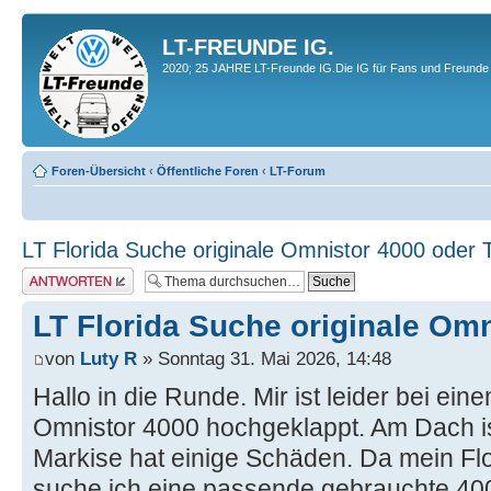
LT-FREUNDE IG.
2020; 25 JAHRE LT-Freunde IG.Die IG für Fans und Freunde 
Foren-Übersicht
‹
Öffentliche Foren
‹
LT-Forum
LT Florida Suche originale Omnistor 4000 oder T
Antwort erstellen
LT Florida Suche originale Omn
von
Luty R
» Sonntag 31. Mai 2026, 14:48
Hallo in die Runde. Mir ist leider bei ein
Omnistor 4000 hochgeklappt. Am Dach ist
Markise hat einige Schäden. Da mein Flori
suche ich eine passende gebrauchte 400