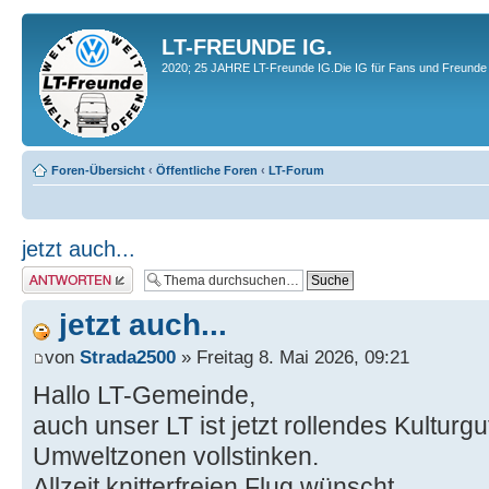
LT-FREUNDE IG.
2020; 25 JAHRE LT-Freunde IG.Die IG für Fans und Freunde 
Foren-Übersicht
‹
Öffentliche Foren
‹
LT-Forum
jetzt auch...
Antwort erstellen
jetzt auch...
von
Strada2500
» Freitag 8. Mai 2026, 09:21
Hallo LT-Gemeinde,
auch unser LT ist jetzt rollendes Kulturgu
Umweltzonen vollstinken.
Allzeit knitterfreien Flug wünscht