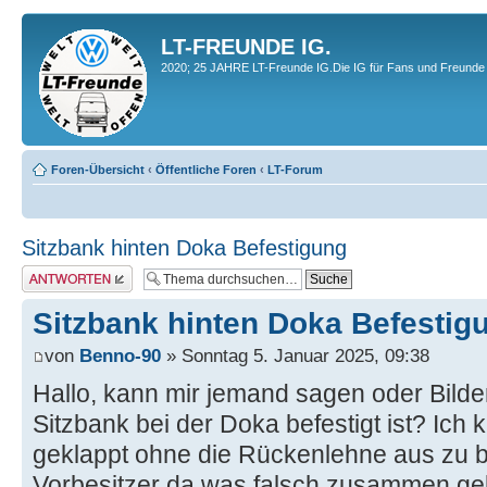
LT-FREUNDE IG.
2020; 25 JAHRE LT-Freunde IG.Die IG für Fans und Freunde 
Foren-Übersicht
‹
Öffentliche Foren
‹
LT-Forum
Sitzbank hinten Doka Befestigung
Antwort erstellen
Sitzbank hinten Doka Befestig
von
Benno-90
» Sonntag 5. Januar 2025, 09:38
Hallo, kann mir jemand sagen oder Bilde
Sitzbank bei der Doka befestigt ist? Ich 
geklappt ohne die Rückenlehne aus zu b
Vorbesitzer da was falsch zusammen ge