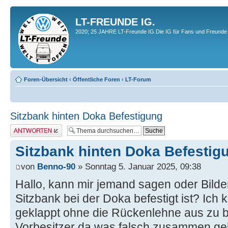
LT-FREUNDE IG.
2020; 25 JAHRE LT-Freunde IG.Die IG für Fans und Freunde 
Foren-Übersicht
‹
Öffentliche Foren
‹
LT-Forum
Sitzbank hinten Doka Befestigung
Antwort erstellen
Sitzbank hinten Doka Befestig
von
Benno-90
» Sonntag 5. Januar 2025, 09:38
Hallo, kann mir jemand sagen oder Bilde
Sitzbank bei der Doka befestigt ist? Ich 
geklappt ohne die Rückenlehne aus zu b
Vorbesitzer da was falsch zusammen ge