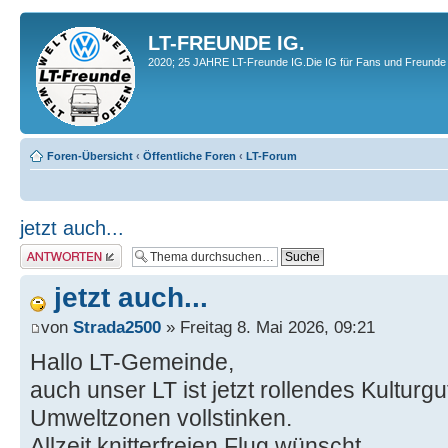
LT-FREUNDE IG.
2020; 25 JAHRE LT-Freunde IG.Die IG für Fans und Freunde 
Foren-Übersicht
‹
Öffentliche Foren
‹
LT-Forum
jetzt auch...
Antwort erstellen
jetzt auch...
von
Strada2500
» Freitag 8. Mai 2026, 09:21
Hallo LT-Gemeinde,
auch unser LT ist jetzt rollendes Kulturgu
Umweltzonen vollstinken.
Allzeit knitterfreien Flug wünscht