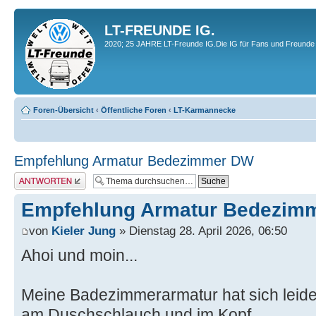
LT-FREUNDE IG.
2020; 25 JAHRE LT-Freunde IG.Die IG für Fans und Freunde 
Foren-Übersicht
‹
Öffentliche Foren
‹
LT-Karmannecke
Empfehlung Armatur Bedezimmer DW
Antwort erstellen
Empfehlung Armatur Bedezim
von
Kieler Jung
» Dienstag 28. April 2026, 06:50
Ahoi und moin...
Meine Badezimmerarmatur hat sich leider
am Duschschlauch und im Kopf.