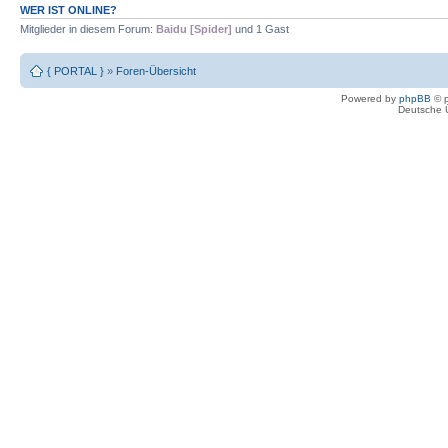
WER IST ONLINE?
Mitglieder in diesem Forum:
Baidu [Spider]
und 1 Gast
{ PORTAL }
»
Foren-Übersicht
Powered by
phpBB
© p
Deutsche 