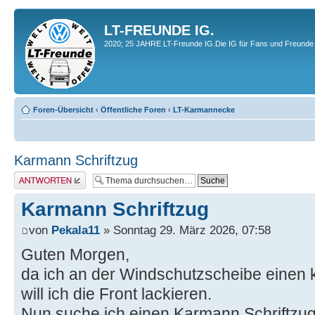
LT-FREUNDE IG.
2020; 25 JAHRE LT-Freunde IG.Die IG für Fans und Freunde 
Foren-Übersicht
‹
Öffentliche Foren
‹
LT-Karmannecke
Karmann Schriftzug
Antwort erstellen
Karmann Schriftzug
von
Pekala11
» Sonntag 29. März 2026, 07:58
Guten Morgen,
da ich an der Windschutzscheibe einen
will ich die Front lackieren.
Nun suche ich einen Karmann Schriftzug,