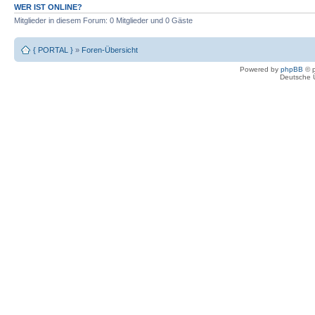
WER IST ONLINE?
Mitglieder in diesem Forum: 0 Mitglieder und 0 Gäste
{ PORTAL }
»
Foren-Übersicht
Powered by
phpBB
© p
Deutsche 