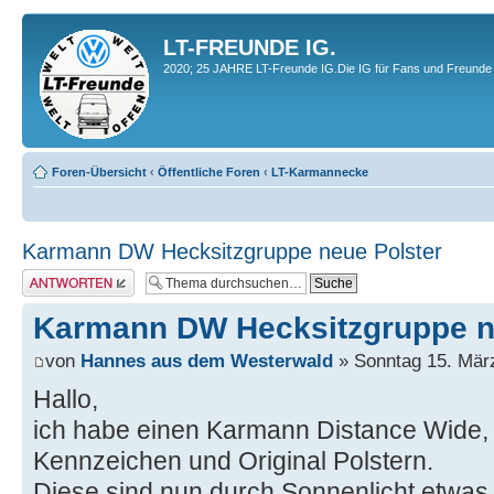
LT-FREUNDE IG.
2020; 25 JAHRE LT-Freunde IG.Die IG für Fans und Freunde 
Foren-Übersicht
‹
Öffentliche Foren
‹
LT-Karmannecke
Karmann DW Hecksitzgruppe neue Polster
Antwort erstellen
Karmann DW Hecksitzgruppe n
von
Hannes aus dem Westerwald
» Sonntag 15. März
Hallo,
ich habe einen Karmann Distance Wide, r
Kennzeichen und Original Polstern.
Diese sind nun durch Sonnenlicht etwas 