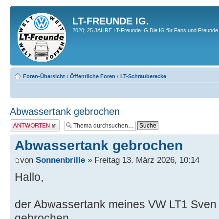
LT-FREUNDE IG.
2020; 25 JAHRE LT-Freunde IG.Die IG für Fans und Freunde 
Foren-Übersicht
‹
Öffentliche Foren
‹
LT-Schrauberecke
Abwassertank gebrochen
Antwort erstellen
Abwassertank gebrochen
von
Sonnenbrille
» Freitag 13. März 2026, 10:14
Hallo,
der Abwassertank meines VW LT1 Sven H
gebrochen.