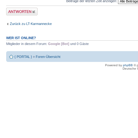
Beiträge der letzten Zeit anzeigen:
Antwort erstellen
Zurück zu LT-Karmannecke
WER IST ONLINE?
Mitglieder in diesem Forum:
Google [Bot]
und 0 Gäste
{ PORTAL }
»
Foren-Übersicht
Powered by
phpBB
© p
Deutsche 