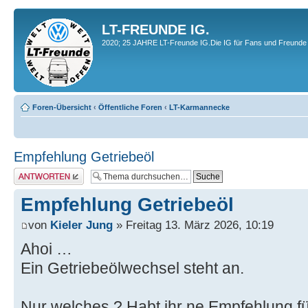
LT-FREUNDE IG.
2020; 25 JAHRE LT-Freunde IG.Die IG für Fans und Freunde 
Foren-Übersicht
‹
Öffentliche Foren
‹
LT-Karmannecke
Empfehlung Getriebeöl
Antwort erstellen
Empfehlung Getriebeöl
von
Kieler Jung
» Freitag 13. März 2026, 10:19
Ahoi …
Ein Getriebeölwechsel steht an.
Nur welches ? Habt ihr ne Empfehlung f