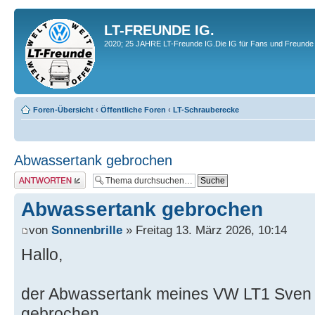
LT-FREUNDE IG.
2020; 25 JAHRE LT-Freunde IG.Die IG für Fans und Freunde 
Foren-Übersicht
‹
Öffentliche Foren
‹
LT-Schrauberecke
Abwassertank gebrochen
Antwort erstellen
Abwassertank gebrochen
von
Sonnenbrille
» Freitag 13. März 2026, 10:14
Hallo,
der Abwassertank meines VW LT1 Sven H
gebrochen.