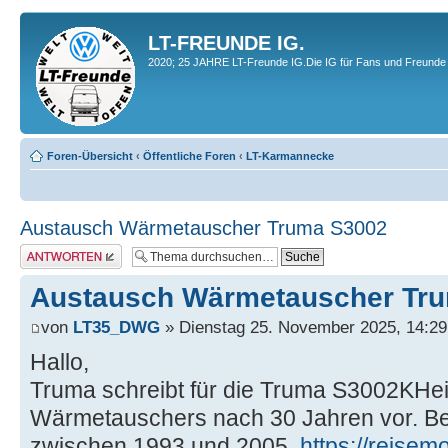
LT-FREUNDE IG.
2020; 25 JAHRE LT-Freunde IG.Die IG für Fans und Freunde 
Foren-Übersicht
‹
Öffentliche Foren
‹
LT-Karmannecke
Austausch Wärmetauscher Truma S3002
Antwort erstellen
Austausch Wärmetauscher Tr
von
LT35_DWG
» Dienstag 25. November 2025, 14:29
Hallo,
Truma schreibt für die Truma S3002KHe
Wärmetauschers nach 30 Jahren vor. Bet
zwischen 1993 und 2005.
https://reisemo