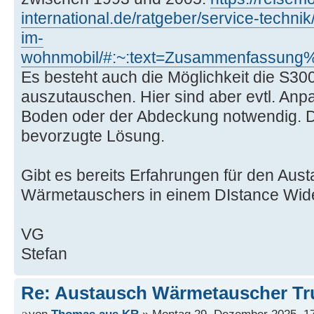
international.de/ratgeber/service-techni
im-
wohnmobil/#:~:text=Zusammenfassun
Es besteht auch die Möglichkeit die S3
auszutauschen. Hier sind aber evtl. An
Boden oder der Abdeckung notwendig. Da
bevorzugte Lösung.
Gibt es bereits Erfahrungen für den Au
Wärmetauschers in einem DIstance Wid
VG
Stefan
Re: Austausch Wärmetauscher T
von
Thomas aus KR
» Montag 29. Dezember 2025, 1