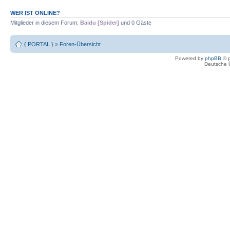
WER IST ONLINE?
Mitglieder in diesem Forum:
Baidu [Spider]
und 0 Gäste
{ PORTAL }
»
Foren-Übersicht
Powered by
phpBB
© p
Deutsche 