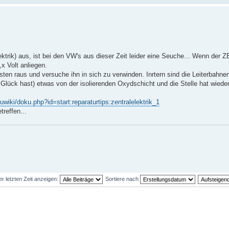
ktrik) aus, ist bei den VW's aus dieser Zeit leider eine Seuche... Wenn der 
x Volt anliegen.
en raus und versuche ihn in sich zu verwinden. Inrtern sind die Leiterbahnen
Glück hast) etwas von der isolierenden Oxydschicht und die Stelle hat wiede
uwiki/doku.php?id=start:reparaturtips:zentralelektrik_1
treffen...
er letzten Zeit anzeigen:
Sortiere nach