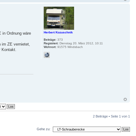
Herbert Kozuschnik
ZE in Ordnung wäre
Beiträge:
373
Registriert:
Dienstag 20. März 2012, 10:11
 im ZE vernietet,
Wohnort:
91575 Windsbach
r Kontakt.
2 Beiträge • Seite
1
von
1
Gehe zu: