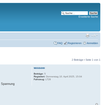
Erweiterte Suche
FAQ
Registrieren
Anmelden
2 Beiträge • Seite
1
von
1
Willi84HH
Beiträge:
5
Registriert:
Donnerstag 10. April 2025, 15:04
Fahrzeug:
LT28
ne Spannung