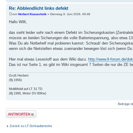
Re: Abblendlicht links defekt
von
Herbert Kozuschnik
» Dienstag 9. Juni 2026, 09:48
Hallo Willi,
das sieht leider sehr nach einem Defekt im Sicherungskasten (Zentralele
müsste an beiden Sicherungen die volle Batteriespannung, also etwa 13,
Was Du als Notbehelf mal probieren kannst: Schraub' den Sicherungskast
wenn sich die Nietstellen etwas zueinander bewegen löst sich (wenn Du 
Hier mal etwas Lesestoff aus dem Wiki dazu:
http://www.lt-forum.de/dok
Das ist nur Seite 1, es gibt im Wiki insgesamt 7 Seiten die nur die ZE be
Gruß Herbert
(Bj 1956)
MultiMobil auf LT 31 TD
(Bj 1990, Motor DV 80Kw)
Beiträge d
Antwort erstellen
Zurück zu LT-Schrauberecke