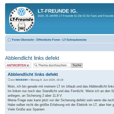
LT-FREUNDE IG.
2020; 25 JAHRE LT-Freunde IG.Die IG für Fans und Freunde 
Foren-Übersicht
‹
Öffentliche Foren
‹
LT-Schrauberecke
Abblendlicht links defekt
Antwort erstellen
Abblendlicht links defekt
von
Willi84HH
» Montag 8. Juni 2026, 19:19
Moin, ich bin gerade mit meinem LT im Urlaub und das Abblendlicht links
Im linken nur noch das Standlicht und das Fernlicht. Wenn ich an de
anliegen, an Sicherung 2 aber 11,9 V.
Meine Frage was kann jetzt vor der Sicherung defekt sein wenn die recht
Habe selber nicht die größte Erfahrung mit der Elektrik im LT, aber hier gi
Viele Grüße aus Spanien