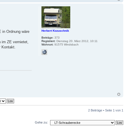
Herbert Kozuschnik
ZE in Ordnung wäre
Beiträge:
373
Registriert:
Dienstag 20. März 2012, 10:11
 im ZE vernietet,
Wohnort:
91575 Windsbach
r Kontakt.
2 Beiträge • Seite
1
von
1
Gehe zu: