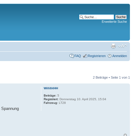
Erweiterte Suche
FAQ
Registrieren
Anmelden
2 Beiträge • Seite
1
von
1
Willi84HH
Beiträge:
5
Registriert:
Donnerstag 10. April 2025, 15:04
Fahrzeug:
LT28
ne Spannung