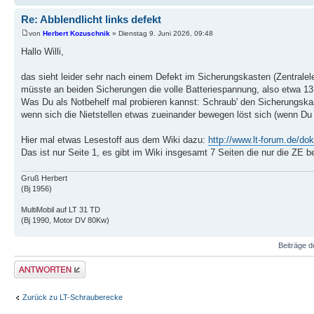
Re: Abblendlicht links defekt
von
Herbert Kozuschnik
» Dienstag 9. Juni 2026, 09:48
Hallo Willi,
das sieht leider sehr nach einem Defekt im Sicherungskasten (Zentralele
müsste an beiden Sicherungen die volle Batteriespannung, also etwa 13,
Was Du als Notbehelf mal probieren kannst: Schraub' den Sicherungskast
wenn sich die Nietstellen etwas zueinander bewegen löst sich (wenn Du 
Hier mal etwas Lesestoff aus dem Wiki dazu:
http://www.lt-forum.de/dok
Das ist nur Seite 1, es gibt im Wiki insgesamt 7 Seiten die nur die ZE be
Gruß Herbert
(Bj 1956)
MultiMobil auf LT 31 TD
(Bj 1990, Motor DV 80Kw)
Beiträge d
Antwort erstellen
Zurück zu LT-Schrauberecke