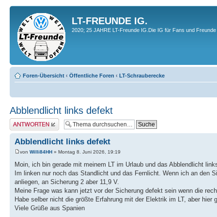
LT-FREUNDE IG.
2020; 25 JAHRE LT-Freunde IG.Die IG für Fans und Freunde 
Foren-Übersicht
‹
Öffentliche Foren
‹
LT-Schrauberecke
Abblendlicht links defekt
Antwort erstellen
Abblendlicht links defekt
von
Willi84HH
» Montag 8. Juni 2026, 19:19
Moin, ich bin gerade mit meinem LT im Urlaub und das Abblendlicht links
Im linken nur noch das Standlicht und das Fernlicht. Wenn ich an de
anliegen, an Sicherung 2 aber 11,9 V.
Meine Frage was kann jetzt vor der Sicherung defekt sein wenn die recht
Habe selber nicht die größte Erfahrung mit der Elektrik im LT, aber hier gi
Viele Grüße aus Spanien