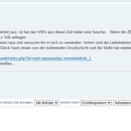
ktrik) aus, ist bei den VW's aus dieser Zeit leider eine Seuche... Wenn der 
x Volt anliegen.
en raus und versuche ihn in sich zu verwinden. Inrtern sind die Leiterbahnen
Glück hast) etwas von der isolierenden Oxydschicht und die Stelle hat wiede
uwiki/doku.php?id=start:reparaturtips:zentralelektrik_1
treffen...
er letzten Zeit anzeigen:
Sortiere nach