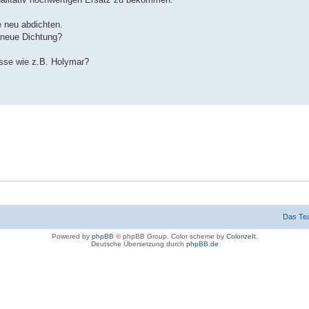
 neu abdichten.
 neue Dichtung?
sse wie z.B. Holymar?
Das Te
Powered by
phpBB
© phpBB Group. Color scheme by
ColorizeIt
.
Deutsche Übersetzung durch
phpBB.de