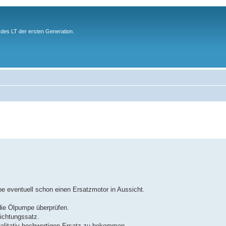
des LT der ersten Generation.
e eventuell schon einen Ersatzmotor in Aussicht.
die Ölpumpe überprüfen.
ichtungssatz.
ualitativ hochwertigen Ersatz zu bekommen.