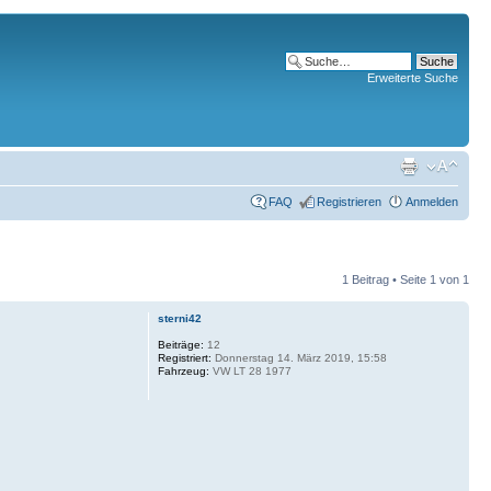
Erweiterte Suche
FAQ
Registrieren
Anmelden
1 Beitrag • Seite
1
von
1
sterni42
Beiträge:
12
Registriert:
Donnerstag 14. März 2019, 15:58
Fahrzeug:
VW LT 28 1977