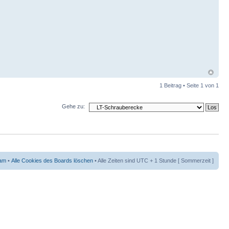
1 Beitrag • Seite
1
von
1
Gehe zu:
am
•
Alle Cookies des Boards löschen
• Alle Zeiten sind UTC + 1 Stunde [ Sommerzeit ]