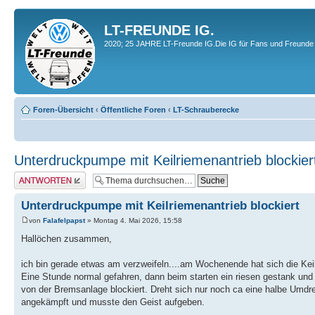
LT-FREUNDE IG.
2020; 25 JAHRE LT-Freunde IG.Die IG für Fans und Freunde 
Foren-Übersicht
‹
Öffentliche Foren
‹
LT-Schrauberecke
Unterdruckpumpe mit Keilriemenantrieb blockier
Antwort erstellen
Unterdruckpumpe mit Keilriemenantrieb blockiert
von
Falafelpapst
» Montag 4. Mai 2026, 15:58
Hallöchen zusammen,
ich bin gerade etwas am verzweifeln....am Wochenende hat sich die K
Eine Stunde normal gefahren, dann beim starten ein riesen gestank un
von der Bremsanlage blockiert. Dreht sich nur noch ca eine halbe Umdr
angekämpft und musste den Geist aufgeben.