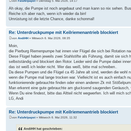
von
Falafelpapst
» Dienstag 5. Mai 2026, 14:17
Ah okay, die Pumpe ist noch angebaut und man kann so nix sehen. Bus 
Reiche ich aber nach, wenn ich wieder da bin!
Umrüstung ist die letzte Chance, danke schonmal!
Re: Unterdruckpumpe mit Keilriemenantrieb blockiert
von
AndiHH
» Mittwoch 6. Mai 2026, 08:35
Moin,
die Pierburg Riemenpumpe hat innen vier Flügel die sich bei Rotation
Diese Flügel haben jeweils zwei Stahlstifte als Führung, damit sie sich 
selbstständig und blockiert den Rotor. Leider wird die Pumpe dabei inne
das ist weiß ich leider nicht. Wer das weiß, bitte mal schreiben..
Da diese Pumpen und die Flügel ca 45 Jahre alt sind, werden die wohl 
wenn die Pumpe mal lange trocken war. Vielleicht ist es auch einfach nur
funktionierende gebrauchte finden oder einen anderen Zk mit Stößelpu
Man erkennt eine gute gebrauchte am glucksend saugenden Geräusch, 
Wenn Du eine findest, bitte das Altteil nicht wegwerfen. Ich will mich 
LG, Andi
Re: Unterdruckpumpe mit Keilriemenantrieb blockiert
von
Falafelpapst
» Mittwoch 6. Mai 2026, 11:32
AndiHH hat geschrieben: