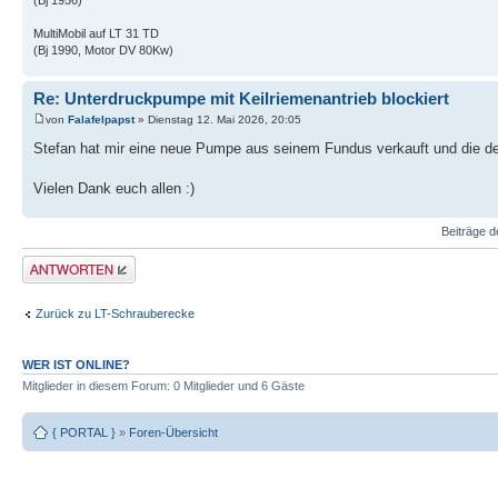
MultiMobil auf LT 31 TD
(Bj 1990, Motor DV 80Kw)
Re: Unterdruckpumpe mit Keilriemenantrieb blockiert
von
Falafelpapst
» Dienstag 12. Mai 2026, 20:05
Stefan hat mir eine neue Pumpe aus seinem Fundus verkauft und die d
Vielen Dank euch allen :)
Beiträge d
Antwort erstellen
Zurück zu LT-Schrauberecke
WER IST ONLINE?
Mitglieder in diesem Forum: 0 Mitglieder und 6 Gäste
{ PORTAL }
»
Foren-Übersicht