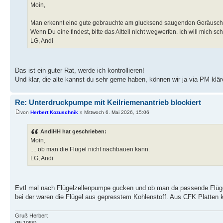
Moin,
Man erkennt eine gute gebrauchte am glucksend saugenden Geräusch,
Wenn Du eine findest, bitte das Altteil nicht wegwerfen. Ich will mich
LG, Andi
Das ist ein guter Rat, werde ich kontrollieren!
Und klar, die alte kannst du sehr gerne haben, können wir ja via PM klär
Re: Unterdruckpumpe mit Keilriemenantrieb blockiert
von
Herbert Kozuschnik
» Mittwoch 6. Mai 2026, 15:06
AndiHH hat geschrieben:
Moin,
.... ob man die Flügel nicht nachbauen kann.
LG, Andi
Evtl mal nach Flügelzellenpumpe gucken und ob man da passende Flüge
bei der waren die Flügel aus gepresstem Kohlenstoff. Aus CFK Platten 
Gruß Herbert
(Bj 1956)