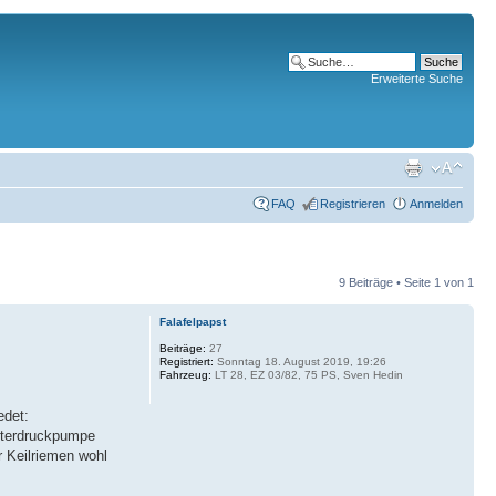
Erweiterte Suche
FAQ
Registrieren
Anmelden
9 Beiträge • Seite
1
von
1
Falafelpapst
Beiträge:
27
Registriert:
Sonntag 18. August 2019, 19:26
Fahrzeug:
LT 28, EZ 03/82, 75 PS, Sven Hedin
edet:
Unterdruckpumpe
r Keilriemen wohl