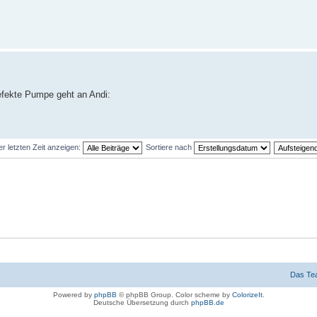
efekte Pumpe geht an Andi:
er letzten Zeit anzeigen:
Sortiere nach
Das Te
Powered by
phpBB
© phpBB Group. Color scheme by
ColorizeIt
.
Deutsche Übersetzung durch
phpBB.de