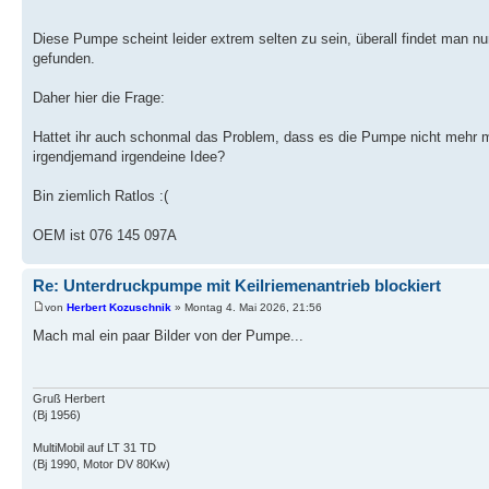
Diese Pumpe scheint leider extrem selten zu sein, überall findet man nu
gefunden.
Daher hier die Frage:
Hattet ihr auch schonmal das Problem, dass es die Pumpe nicht mehr m
irgendjemand irgendeine Idee?
Bin ziemlich Ratlos :(
OEM ist 076 145 097A
Re: Unterdruckpumpe mit Keilriemenantrieb blockiert
von
Herbert Kozuschnik
» Montag 4. Mai 2026, 21:56
Mach mal ein paar Bilder von der Pumpe...
Gruß Herbert
(Bj 1956)
MultiMobil auf LT 31 TD
(Bj 1990, Motor DV 80Kw)