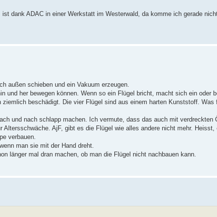
ist dank ADAC in einer Werkstatt im Westerwald, da komme ich gerade nicht
 nach außen schieben und ein Vakuum erzeugen.
hin und her bewegen können. Wenn so ein Flügel bricht, macht sich ein oder be
n ziemlich beschädigt. Die vier Flügel sind aus einem harten Kunststoff. Was f
nach und nach schlapp machen. Ich vermute, dass das auch mit verdreckten Ö
 Altersschwäche. AjF, gibt es die Flügel wie alles andere nicht mehr. Heisst, 
mpe verbauen.
wenn man sie mit der Hand dreht.
schon länger mal dran machen, ob man die Flügel nicht nachbauen kann.