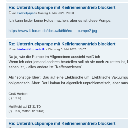
Re: Unterdruckpumpe mit Keilriemenantrieb blockiert
von
Falafelpapst
» Montag 4. Mai 2026, 23:08
Ich kann leider keine Fotos machen, aber es ist diese Pumpe:
https://www.lt-forum.de/dokuwiki/lib/ex ... pumpe2.jpg
Re: Unterdruckpumpe mit Keilriemenantrieb blockiert
von
Herbert Kozuschnik
» Dienstag 5. Mai 2026, 13:07
Na ja, wie die Pumpe im Allgemeinen aussieht weiß ich.
Wenn ich oder jemand anderes beurteilen soll ob sie noch zu retten ist
sehen ist, - alles andere ist "Kaffesatzlesen"...
Als "sonstige Idee": Bau auf eine Elektrische um. Elektrische Vakuumpu
obligatorisch. Aber: Der Umbau ist eigentlich unproblematisch, aber mu
Gruß Herbert
(Bj 1956)
MultiMobil auf LT 31 TD
(Bj 1990, Motor DV 80Kw)
Re: Unterdruckpumpe mit Keilriemenantrieb blockiert