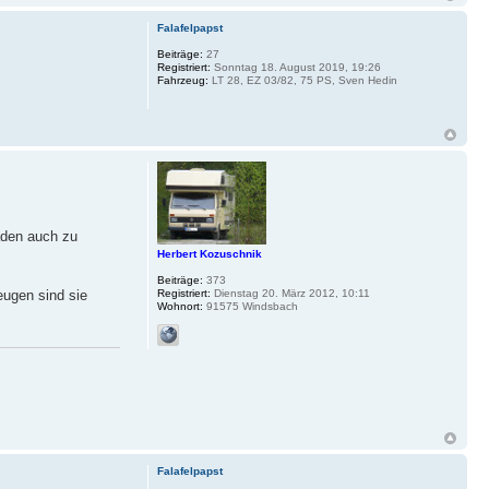
Falafelpapst
Beiträge:
27
Registriert:
Sonntag 18. August 2019, 19:26
Fahrzeug:
LT 28, EZ 03/82, 75 PS, Sven Hedin
haden auch zu
Herbert Kozuschnik
Beiträge:
373
Registriert:
Dienstag 20. März 2012, 10:11
eugen sind sie
Wohnort:
91575 Windsbach
Falafelpapst