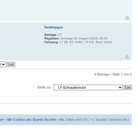
Falafelpapst
Beiträge:
27
Registriert:
Sonntag 18. August 2019, 19:26
Fahrzeug:
LT 28, EZ 03/82, 75 PS, Sven Hedin
9 Beiträge • Seite
1
von
1
Gehe zu:
am
•
Alle Cookies des Boards löschen
• Alle Zeiten sind UTC + 1 Stunde [ Sommerzeit ]