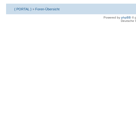
{ PORTAL }
»
Foren-Übersicht
Powered by
phpBB
© p
Deutsche 