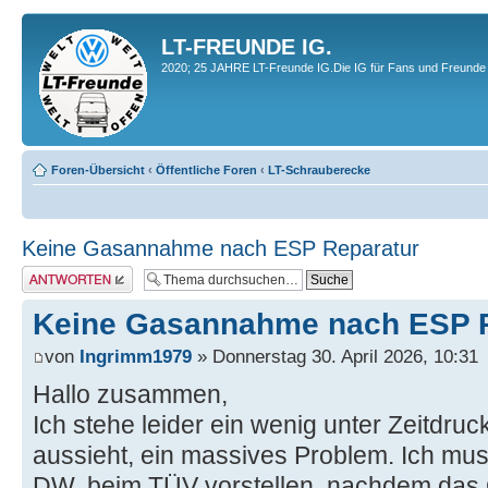
LT-FREUNDE IG.
2020; 25 JAHRE LT-Freunde IG.Die IG für Fans und Freunde 
Foren-Übersicht
‹
Öffentliche Foren
‹
LT-Schrauberecke
Keine Gasannahme nach ESP Reparatur
Antwort erstellen
Keine Gasannahme nach ESP 
von
Ingrimm1979
» Donnerstag 30. April 2026, 10:31
Hallo zusammen,
Ich stehe leider ein wenig unter Zeitdru
aussieht, ein massives Problem. Ich mu
DW, beim TÜV vorstellen, nachdem das