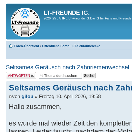
LT-FREUNDE IG.
2020; 25 JAHRE LT-Freunde IG.Die IG für Fans und Freunde 
Foren-Übersicht
‹
Öffentliche Foren
‹
LT-Schrauberecke
Seltsames Geräusch nach Zahnriemenwechsel
Antwort erstellen
Seltsames Geräusch nach Zah
von
gilou
» Freitag 10. April 2026, 19:58
Hallo zusammen,
es wurde mal wieder Zeit den komplette
lassen. Leider taucht, nachdem der Moto