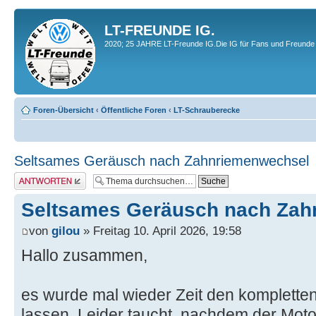
LT-FREUNDE IG.
2020; 25 JAHRE LT-Freunde IG.Die IG für Fans und Freunde 
Foren-Übersicht
‹
Öffentliche Foren
‹
LT-Schrauberecke
Seltsames Geräusch nach Zahnriemenwechsel
Antwort erstellen
Seltsames Geräusch nach Zah
von
gilou
» Freitag 10. April 2026, 19:58
Hallo zusammen,
es wurde mal wieder Zeit den komplette
lassen. Leider taucht, nachdem der Moto