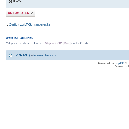
Antwort erstellen
Zurück zu LT-Schrauberecke
WER IST ONLINE?
Mitglieder in diesem Forum:
Majestic-12 [Bot]
und 7 Gäste
{ PORTAL }
»
Foren-Übersicht
Powered by
phpBB
© p
Deutsche 