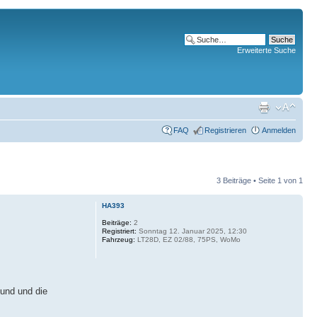
Erweiterte Suche
FAQ
Registrieren
Anmelden
3 Beiträge • Seite
1
von
1
HA393
Beiträge:
2
Registriert:
Sonntag 12. Januar 2025, 12:30
Fahrzeug:
LT28D, EZ 02/88, 75PS, WoMo
 und und die