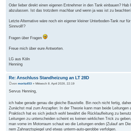
Oder lieber direkt einen eigenen Entnehmer in den Tank einbauen? Hab
abzulassen. Ist das trotzdem machbar und wenn ja was ist zu beachten
Letzte Alternative wäre noch ein eigener kleiner Unterboden-Tank nur f
Sinnvoll!?
Fragen über Fragen
Freue mich über eure Antworten.
LG aus Köln
Henning
Re: Anschluss Standheizung an LT 28D
von
moritz453
» Mittwoch 8. April 2026, 22:19
Servus Henning,
ich habe gerade genau die gleiche Baustelle. Bin noch nicht fertig, daher
Zunächst mal zum Anzapfen: In der Theorie kann man beide Leitungen an
Praktisch hat es sich jedoch wohl bewährt die Rücklaufleitung zu benutz
Leitungen zu unterscheiden scheint es keinen wirklichen Trick zu geben
man vorne im Motorraum schaut wo die Leitungen enden (Zulauf am Diesel
nem Zahnarztspiegel und etwas unterm-auto-gerobbe verfolgen.