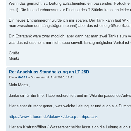
Wenn das gemacht ist, Leitung aufschneiden, ein passendes T-Stück ein
leckt). Die Innendurchmesser zur Findung des T-Stücks kenn ich leider 
Ein neues Entnahmerohr würde ich mir sparen. Der Tank kann laut Wiki
man zwischen den Längsträgern spannt) aber das ist eine größere Baust
Ein Extratank wäre zwar möglich, aber dann hat man zwei Tanks zum vo
was das ist erscheint mir nicht sooo sinvoll. Einzig möglicher Vorteil i
Grüße
Moritz
Re: Anschluss Standheizung an LT 28D
von
HA393
» Donnerstag 9. April 2026, 18:41
Moin Moritz,
danke dir für die Info. Habe recherchiert und im Wiki die passende Antw
Hier siehst du recht genau, was welche Leitung ist und auch alle Durchme
https://www.lt-forum.de/dokuwiki/doku.p ... rtips:tank
Hier am Kraftstofffilter / Wasserabscheider lässt sich die Leitung auch 