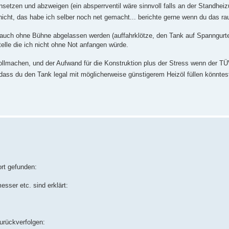
setzen und abzweigen (ein absperrventil wäre sinnvoll falls an der Standhe
nicht, das habe ich selber noch net gemacht... berichte gerne wenn du das ra
 auch ohne Bühne abgelassen werden (auffahrklötze, den Tank auf Spanngurt
elle die ich nicht ohne Not anfangen würde.
llmachen, und der Aufwand für die Konstruktion plus der Stress wenn der T
st dass du den Tank legal mit möglicherweise günstigerem Heizöl füllen könnte
ort gefunden:
sser etc. sind erklärt:
zurückverfolgen: