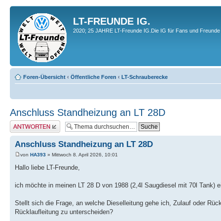
LT-FREUNDE IG.
2020; 25 JAHRE LT-Freunde IG.Die IG für Fans und Freunde 
Foren-Übersicht
‹
Öffentliche Foren
‹
LT-Schrauberecke
Anschluss Standheizung an LT 28D
Antwort erstellen
Anschluss Standheizung an LT 28D
von
HA393
» Mittwoch 8. April 2026, 10:01
Hallo liebe LT-Freunde,
ich möchte in meinen LT 28 D von 1988 (2,4l Saugdiesel mit 70l Tank) 
Stellt sich die Frage, an welche Dieselleitung gehe ich, Zulauf oder Rück
Rücklaufleitung zu unterscheiden?