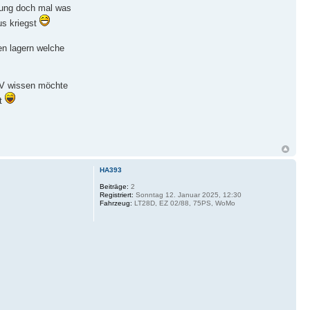
izung doch mal was
us kriegst
en lagern welche
ÜV wissen möchte
st
HA393
Beiträge:
2
Registriert:
Sonntag 12. Januar 2025, 12:30
Fahrzeug:
LT28D, EZ 02/88, 75PS, WoMo