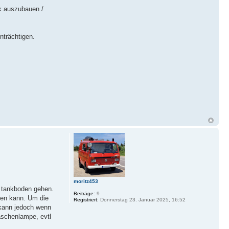
k auszubauen /
nträchtigen.
moritz453
r tankboden gehen.
Beiträge:
9
ehen kann. Um die
Registriert:
Donnerstag 23. Januar 2025, 16:52
 kann jedoch wenn
aschenlampe, evtl