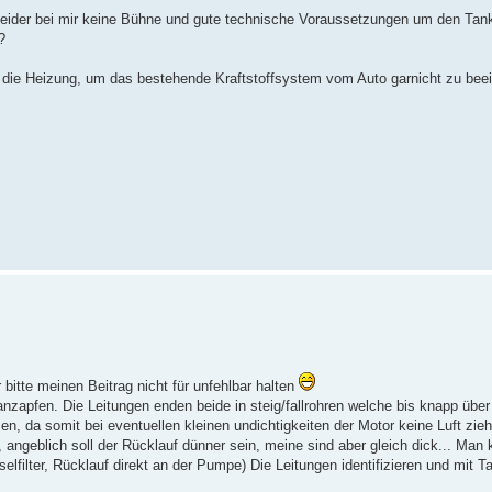
 leider bei mir keine Bühne und gute technische Voraussetzungen um den Tan
?
ür die Heizung, um das bestehende Kraftstoffsystem vom Auto garnicht zu beei
 bitte meinen Beitrag nicht für unfehlbar halten
zapfen. Die Leitungen enden beide in steig/fallrohren welche bis knapp übe
en, da somit bei eventuellen kleinen undichtigkeiten der Motor keine Luft zi
, angeblich soll der Rücklauf dünner sein, meine sind aber gleich dick... Man
filter, Rücklauf direkt an der Pumpe) Die Leitungen identifizieren und mit T