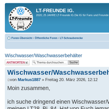
LT-FREUNDE IG.
2020; 25 JAHRE LT-Freunde IG.Die IG für Fans und Freunde 
Foren-Übersicht
‹
Öffentliche Foren
‹
LT-Schrauberecke
Wischwasser/Waschwasserbehälter
Antwort erstellen
Wischwasser/Waschwasserbeh
von
Markus1887
» Freitag 20. März 2026, 12:12
Moin zusammen,
ich suche dringend einen Wischwasser/
meinen LT28, Bj. 84. Hat von Euch jeman