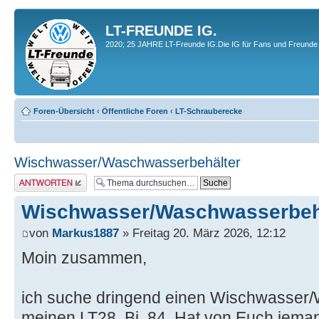
LT-FREUNDE IG.
2020; 25 JAHRE LT-Freunde IG.Die IG für Fans und Freunde 
Foren-Übersicht
‹
Öffentliche Foren
‹
LT-Schrauberecke
Wischwasser/Waschwasserbehälter
Antwort erstellen
Wischwasser/Waschwasserbeh
von
Markus1887
» Freitag 20. März 2026, 12:12
Moin zusammen,
ich suche dringend einen Wischwasser/
meinen LT28, Bj. 84. Hat von Euch jeman