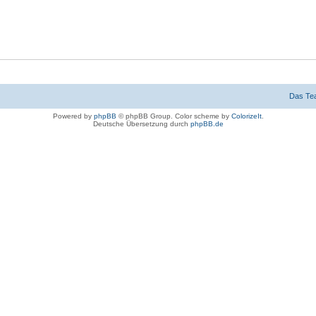
Das Te
Powered by
phpBB
© phpBB Group. Color scheme by
ColorizeIt
.
Deutsche Übersetzung durch
phpBB.de