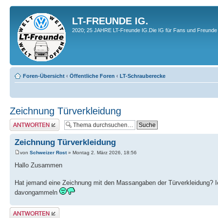
LT-FREUNDE IG.
2020; 25 JAHRE LT-Freunde IG.Die IG für Fans und Freunde 
Foren-Übersicht
‹
Öffentliche Foren
‹
LT-Schrauberecke
Zeichnung Türverkleidung
Antwort erstellen
Zeichnung Türverkleidung
von
Schweizer Rost
» Montag 2. März 2026, 18:56
Hallo Zusammen
Hat jemand eine Zeichnung mit den Massangaben der Türverkleidung? Ich
davongammeln
Antwort erstellen