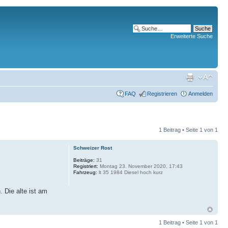
Erweiterte Suche
FAQ
Registrieren
Anmelden
1 Beitrag • Seite
1
von
1
Schweizer Rost
Beiträge:
31
Registriert:
Montag 23. November 2020, 17:43
Fahrzeug:
lt 35 1984 Diesel hoch kurz
 Die alte ist am
1 Beitrag • Seite
1
von
1