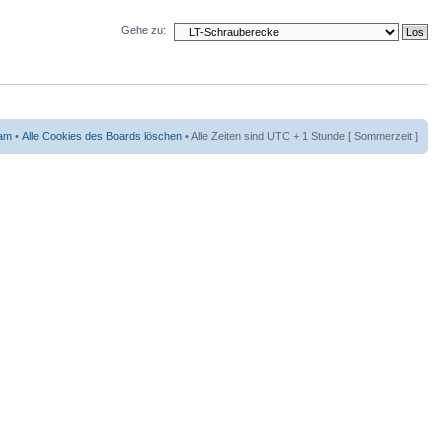
Gehe zu:
am
•
Alle Cookies des Boards löschen
• Alle Zeiten sind UTC + 1 Stunde [ Sommerzeit ]