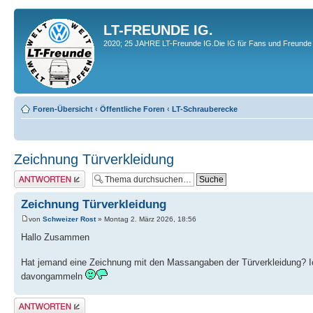
LT-FREUNDE IG.
2020; 25 JAHRE LT-Freunde IG.Die IG für Fans und Freunde 
Foren-Übersicht
‹
Öffentliche Foren
‹
LT-Schrauberecke
Zeichnung Türverkleidung
Antwort erstellen
Zeichnung Türverkleidung
von
Schweizer Rost
» Montag 2. März 2026, 18:56
Hallo Zusammen
Hat jemand eine Zeichnung mit den Massangaben der Türverkleidung? Ich
davongammeln
Antwort erstellen