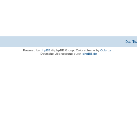
Das Te
Powered by
phpBB
© phpBB Group. Color scheme by
ColorizeIt
.
Deutsche Übersetzung durch
phpBB.de