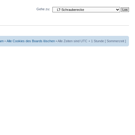
Gehe zu:
am
•
Alle Cookies des Boards löschen
• Alle Zeiten sind UTC + 1 Stunde [ Sommerzeit ]