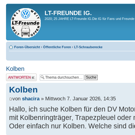
LT-FREUNDE IG.
2020; 25 JAHRE LT-Freunde IG.Die IG für Fans und Freunde 
Foren-Übersicht
‹
Öffentliche Foren
‹
LT-Schrauberecke
Kolben
Antwort erstellen
Kolben
von
shacira
» Mittwoch 7. Januar 2026, 14:35
Hallo, ich suche Kolben für den DV Moto
mit Kolbenringträger, Trapezpleuel oder 
Oder einfach nur Kolben. Welche sind di