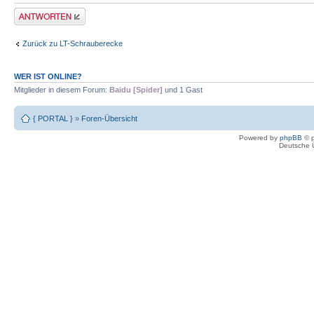
Antwort erstellen
Zurück zu LT-Schrauberecke
WER IST ONLINE?
Mitglieder in diesem Forum:
Baidu [Spider]
und 1 Gast
{ PORTAL }
»
Foren-Übersicht
Powered by
phpBB
© p
Deutsche 