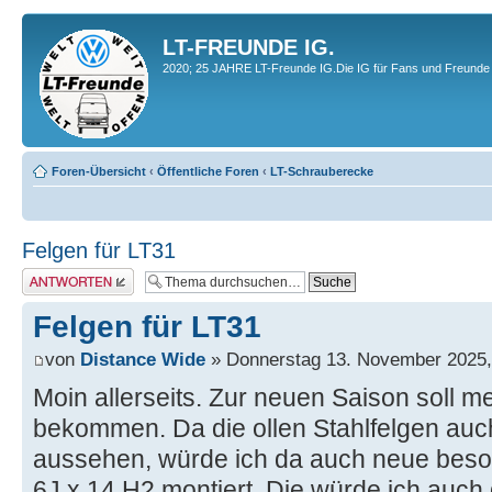
LT-FREUNDE IG.
2020; 25 JAHRE LT-Freunde IG.Die IG für Fans und Freunde 
Foren-Übersicht
‹
Öffentliche Foren
‹
LT-Schrauberecke
Felgen für LT31
Antwort erstellen
Felgen für LT31
von
Distance Wide
» Donnerstag 13. November 2025,
Moin allerseits. Zur neuen Saison soll 
bekommen. Da die ollen Stahlfelgen auch
aussehen, würde ich da auch neue besor
6J x 14 H2 montiert. Die würde ich auch 