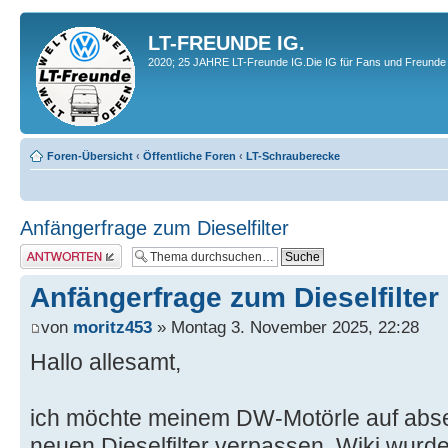
LT-FREUNDE IG.
2020; 25 JAHRE LT-Freunde IG.Die IG für Fans und Freunde 
Foren-Übersicht
‹
Öffentliche Foren
‹
LT-Schrauberecke
Anfängerfrage zum Dieselfilter
Antwort erstellen
Anfängerfrage zum Dieselfilter
von
moritz453
» Montag 3. November 2025, 22:28
Hallo allesamt,
ich möchte meinem DW-Motörle auf abse
neuen Dieselfilter verpassen. Wiki wurde 