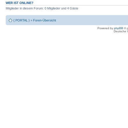
WER IST ONLINE?
Mitglieder in diesem Forum: 0 Mitglieder und 4 Gäste
{ PORTAL }
»
Foren-Übersicht
Powered by
phpBB
© p
Deutsche 