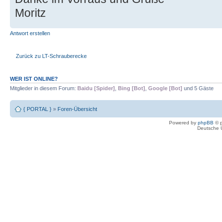
Moritz
Antwort erstellen
Zurück zu LT-Schrauberecke
WER IST ONLINE?
Mitglieder in diesem Forum:
Baidu [Spider]
,
Bing [Bot]
,
Google [Bot]
und 5 Gäste
{ PORTAL }
»
Foren-Übersicht
Powered by
phpBB
© p
Deutsche 