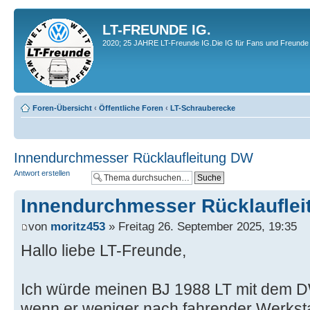
LT-FREUNDE IG.
2020; 25 JAHRE LT-Freunde IG.Die IG für Fans und Freunde 
Foren-Übersicht
‹
Öffentliche Foren
‹
LT-Schrauberecke
Innendurchmesser Rücklaufleitung DW
Antwort erstellen
Innendurchmesser Rücklaufle
von
moritz453
» Freitag 26. September 2025, 19:35
Hallo liebe LT-Freunde,
Ich würde meinen BJ 1988 LT mit dem DW
wenn er weniger nach fahrender Werksta