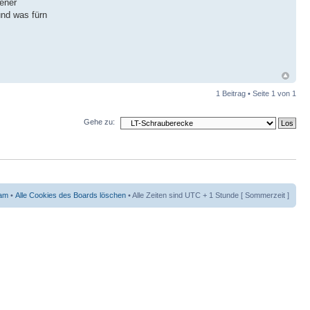
tener
und was fürn
1 Beitrag • Seite
1
von
1
Gehe zu:
am
•
Alle Cookies des Boards löschen
• Alle Zeiten sind UTC + 1 Stunde [ Sommerzeit ]