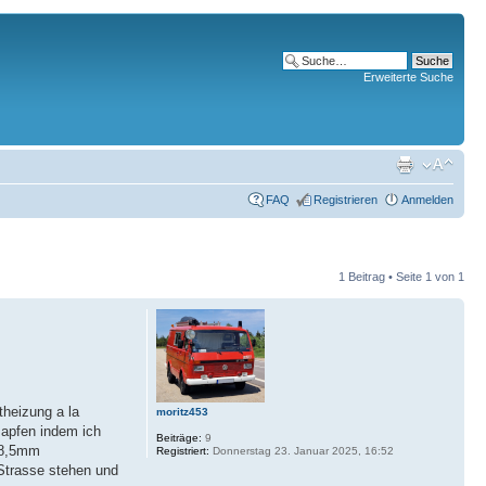
Erweiterte Suche
FAQ
Registrieren
Anmelden
1 Beitrag • Seite
1
von
1
theizung a la
moritz453
zapfen indem ich
Beiträge:
9
a 8,5mm
Registriert:
Donnerstag 23. Januar 2025, 16:52
Strasse stehen und