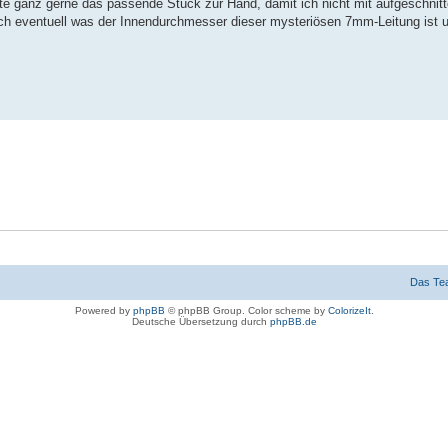
ätte ganz gerne das passende Stück zur Hand, damit ich nicht mit aufgeschnit
uch eventuell was der Innendurchmesser dieser mysteriösen 7mm-Leitung ist 
Das Te
Powered by
phpBB
© phpBB Group. Color scheme by
ColorizeIt
.
Deutsche Übersetzung durch
phpBB.de