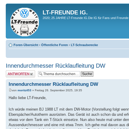
LT-FREUNDE IG.
2020; 25 JAHRE LT-Freunde IG.Die IG für Fans und Freunde 
Foren-Übersicht
‹
Öffentliche Foren
‹
LT-Schrauberecke
Innendurchmesser Rücklaufleitung DW
Antwort erstellen
Innendurchmesser Rücklaufleitung DW
von
moritz453
» Freitag 26. September 2025, 19:35
Hallo liebe LT-Freunde,
Ich würde meinen BJ 1988 LT mit dem DW-Motor (Vorstellung folgt wenn
Eberspächer/Autotherm ausrüsten. Das Gerät ist auch schon da und erfo
etwas vor dem Tank ein T-Stück einsetze. Nun also heute mal unter de
Aussendurchmesser und eine mit etwa 7mm. Ich gehe mal davon aus die 