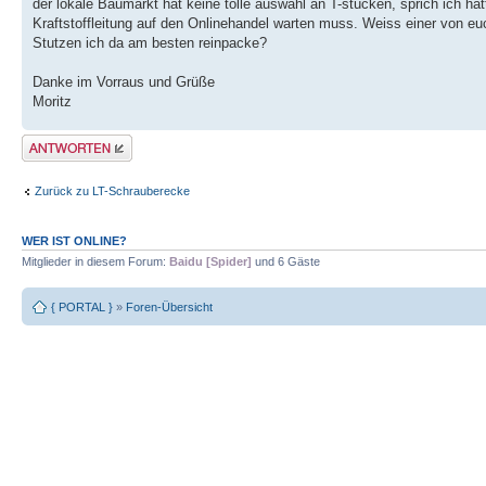
der lokale Baumarkt hat keine tolle auswahl an T-stücken, sprich ich h
Kraftstoffleitung auf den Onlinehandel warten muss. Weiss einer von e
Stutzen ich da am besten reinpacke?
Danke im Vorraus und Grüße
Moritz
Antwort erstellen
Zurück zu LT-Schrauberecke
WER IST ONLINE?
Mitglieder in diesem Forum:
Baidu [Spider]
und 6 Gäste
{ PORTAL }
»
Foren-Übersicht