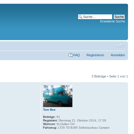
Erweiterte Suche
FAQ
Registrieren
Anmelden
3 Beiträge • Seite
1
von
1
Tom Bee
Beiträge:
61
Registriert:
Dienstag 21. Oktober 2014, 17:28
Wohnort:
St.Gallen CH
Fahrzeug:
LT35 TD BJ95 Selbstausbau Camper