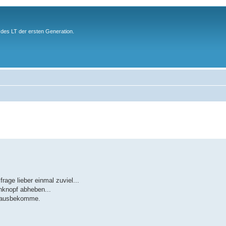
des LT der ersten Generation.
rage lieber einmal zuviel...
nknopf abheben...
herausbekomme.