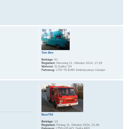
Tom Bee
Beiträge:
61
Registriert:
Dienstag 21. Oktober 2014, 17:28
Wohnort:
St.Gallen CH
Fahrzeug:
LT35 TD BJ95 Selbstausbau Camper
BazzT92
Beiträge:
13
Registriert:
Freitag 11. Oktober 2024, 21:46
Fahrzeug:
LT50->35 ACL DoKa ABS