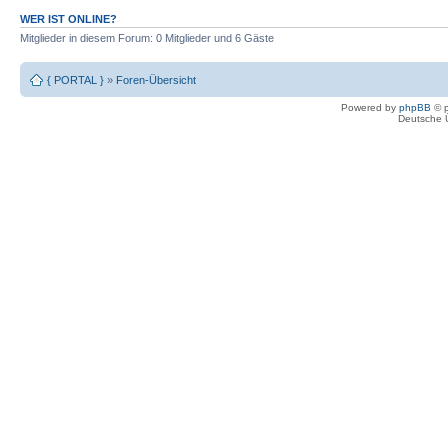
WER IST ONLINE?
Mitglieder in diesem Forum: 0 Mitglieder und 6 Gäste
{ PORTAL }
»
Foren-Übersicht
Powered by
phpBB
© p
Deutsche 