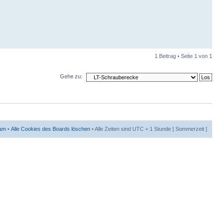
1 Beitrag • Seite
1
von
1
Gehe zu:
am
•
Alle Cookies des Boards löschen
• Alle Zeiten sind UTC + 1 Stunde [ Sommerzeit ]