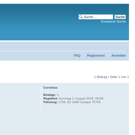
Erweiterte Suche
FAQ
Registrieren
Anmelden
1 Beitrag • Seite
1
von
1
Cornelius
Beiträge:
1
Registriert:
Sonntag 3. August 2025, 08:08
Fahrzeug:
LT28, EZ 1990 Camper 75 PS