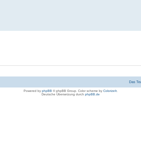
Das Te
Powered by
phpBB
© phpBB Group. Color scheme by
ColorizeIt
.
Deutsche Übersetzung durch
phpBB.de