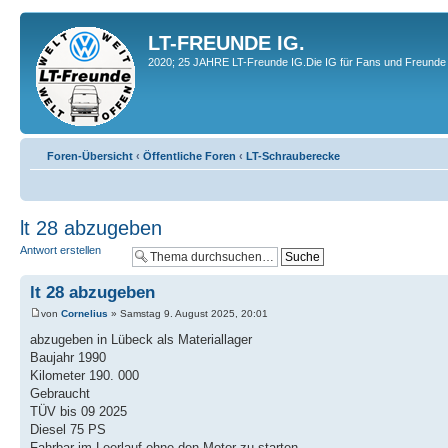
LT-FREUNDE IG.
2020; 25 JAHRE LT-Freunde IG.Die IG für Fans und Freunde 
Foren-Übersicht
‹
Öffentliche Foren
‹
LT-Schrauberecke
lt 28 abzugeben
Antwort erstellen
lt 28 abzugeben
von
Cornelius
» Samstag 9. August 2025, 20:01
abzugeben in Lübeck als Materiallager
Baujahr 1990
Kilometer 190. 000
Gebraucht
TÜV bis 09 2025
Diesel 75 PS
Fahrbar im Leerlauf ohne den Motor zu starten.