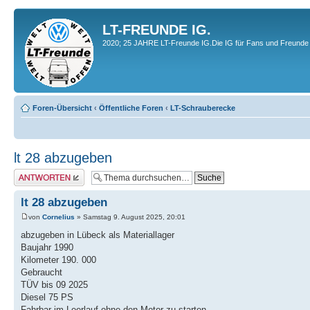
LT-FREUNDE IG.
2020; 25 JAHRE LT-Freunde IG.Die IG für Fans und Freunde 
Foren-Übersicht
‹
Öffentliche Foren
‹
LT-Schrauberecke
lt 28 abzugeben
Antwort erstellen
lt 28 abzugeben
von
Cornelius
» Samstag 9. August 2025, 20:01
abzugeben in Lübeck als Materiallager
Baujahr 1990
Kilometer 190. 000
Gebraucht
TÜV bis 09 2025
Diesel 75 PS
Fahrbar im Leerlauf ohne den Motor zu starten.