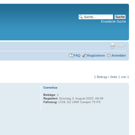
Erweiterte Suche
FAQ
Registrieren
Anmelden
1 Beitrag • Seite
1
von
1
Cornelius
Beiträge:
1
Registriert:
Sonntag 3. August 2025, 08:08
Fahrzeug:
LT28, EZ 1990 Camper 75 PS