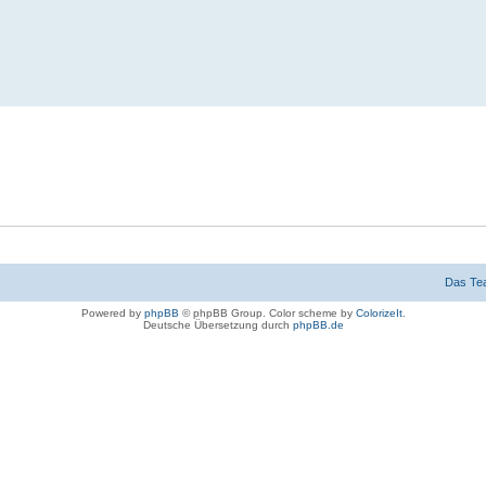
Das Te
Powered by
phpBB
© phpBB Group. Color scheme by
ColorizeIt
.
Deutsche Übersetzung durch
phpBB.de