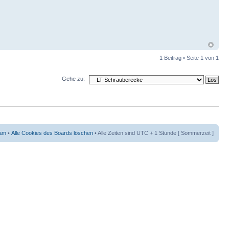
1 Beitrag • Seite
1
von
1
Gehe zu:
am
•
Alle Cookies des Boards löschen
• Alle Zeiten sind UTC + 1 Stunde [ Sommerzeit ]