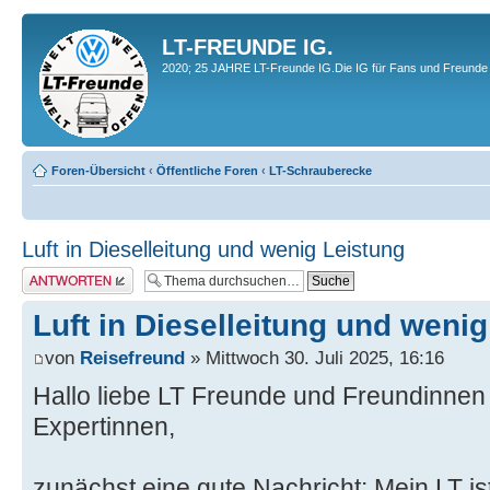
LT-FREUNDE IG.
2020; 25 JAHRE LT-Freunde IG.Die IG für Fans und Freunde 
Foren-Übersicht
‹
Öffentliche Foren
‹
LT-Schrauberecke
Luft in Dieselleitung und wenig Leistung
Antwort erstellen
Luft in Dieselleitung und weni
von
Reisefreund
» Mittwoch 30. Juli 2025, 16:16
Hallo liebe LT Freunde und Freundinnen
Expertinnen,
zunächst eine gute Nachricht: Mein LT is