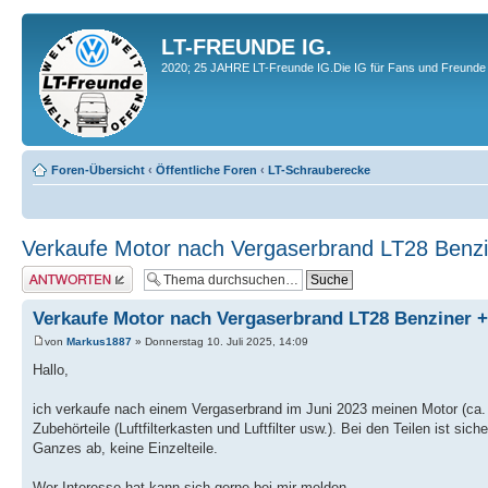
LT-FREUNDE IG.
2020; 25 JAHRE LT-Freunde IG.Die IG für Fans und Freunde 
Foren-Übersicht
‹
Öffentliche Foren
‹
LT-Schrauberecke
Verkaufe Motor nach Vergaserbrand LT28 Benzi
Antwort erstellen
Verkaufe Motor nach Vergaserbrand LT28 Benziner +
von
Markus1887
» Donnerstag 10. Juli 2025, 14:09
Hallo,
ich verkaufe nach einem Vergaserbrand im Juni 2023 meinen Motor (ca. 
Zubehörteile (Luftfilterkasten und Luftfilter usw.). Bei den Teilen ist si
Ganzes ab, keine Einzelteile.
Wer Interesse hat kann sich gerne bei mir melden.