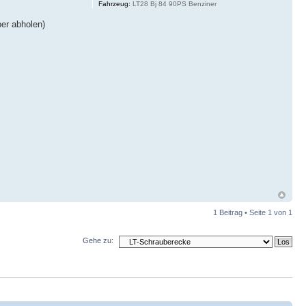
Fahrzeug:
LT28 Bj 84 90PS Benziner
er abholen)
1 Beitrag • Seite
1
von
1
Gehe zu: