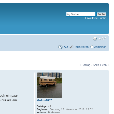
Erweiterte Suche
FAQ
Registrieren
Anmelden
1 Beitrag • Seite
1
von
1
och ein paar
 nur als ein
Markus1887
Beiträge:
49
Registriert:
Dienstag 13. November 2018, 13:52
Wohnort:
Bodensee