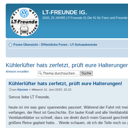
LT-FREUNDE IG.
2020; 25 JAHRE LT-Freunde IG.Die IG für Fans und Freunde 
Foren-Übersicht
‹
Öffentliche Foren
‹
LT-Schrauberecke
Kühlerlüfter hats zerfetzt, prüft eure Halterunge
Antwort erstellen
Kühlerlüfter hats zerfetzt, prüft eure Halterungen!
von
Käsimir
» Mittwoch 11. Juni 2025, 22:22
Servus liebe LT Freunde,
heute ist mir was ganz spannendes passiert. Während der Fahrt mit me
verfangen, der Rest ist Geschichte. Ein lauter Knall und alle Ventilato
Ventilatorblätter so schnell, dass sie direkt durch mein Gasseil geschn
größere Reise geplant hatte... Werde schauen, ob ich die Teile noch so 