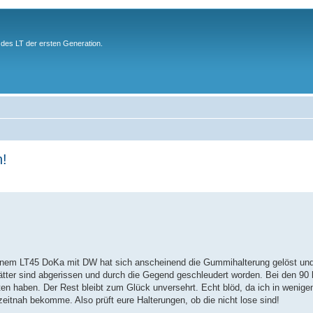
des LT der ersten Generation.
n!
inem LT45 DoKa mit DW hat sich anscheinend die Gummihalterung gelöst und 
rblätter sind abgerissen und durch die Gegend geschleudert worden. Bei den 9
itten haben. Der Rest bleibt zum Glück unversehrt. Echt blöd, da ich in wenig
zeitnah bekomme. Also prüft eure Halterungen, ob die nicht lose sind!