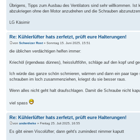
Übrigens, Tipps zum Ausbau des Ventilators sind sehr willkommen. Ist 
abzukriegen ohne den Motor anzudrehen und die Schrauben abzunutzen i
LG Käsimir
Re: Kühlerlüfter hats zerfetzt, prüft eure Halterungen!
von
Schweizer Rost
» Sonntag 15. Juni 2025, 15:51
die üblichen verdächtigen helfen immer:
Kriechöl (irgendwas dünnes), heissluftföhn, schläge auf den kopf und ge
Ich würde das ganze schön schmieren, wärmen und dann ein paar tage s
schrauben im loch zusammenziehen, kriegst du sie besser raus.
Wenn alles nicht geht halt draufschlagen. Damit die Schraube nicht ka
viel spass
Re: Kühlerlüfter hats zerfetzt, prüft eure Halterungen!
von
andertheke
» Freitag 25. Juli 2025, 16:55
Es gibt einen Viscolüfter; dann geht's zumindest nimmer kaputt