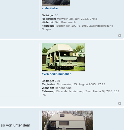
andertheke
Beiträge:
68
Registriert:
Mittwoch 28. Juni 2023, 07:45
Wohnort:
Bad Kreuznach
Fahrzeug:
Sülzer 4x4 102PS 1989 Zwillingsbereifung
Nospin
sven hedin münchen
Beiträge:
235
Registriert:
Donnerstag 25. August 2005, 17:13
Wohnort:
Hohenbrunn
Fahrzeug:
Einer der letzten org. Sven Hedin Bj. 7/88, 102
PS
e so von unter dem