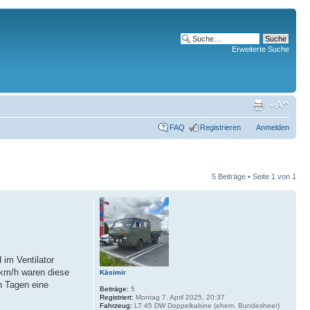
Erweiterte Suche
FAQ
Registrieren
Anmelden
5 Beiträge • Seite
1
von
1
im Ventilator
0 km/h waren diese
Käsimir
en Tagen eine
Beiträge:
5
Registriert:
Montag 7. April 2025, 20:37
Fahrzeug:
LT 45 DW Doppelkabine (ehem. Bundesheer)