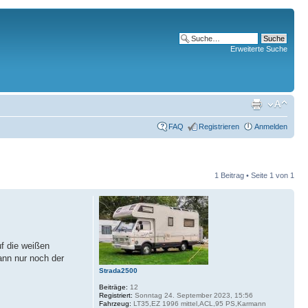
Erweiterte Suche
FAQ
Registrieren
Anmelden
1 Beitrag • Seite
1
von
1
f die weißen
ann nur noch der
Strada2500
Beiträge:
12
Registriert:
Sonntag 24. September 2023, 15:56
Fahrzeug:
LT35,EZ 1996 mittel,ACL,95 PS,Karmann