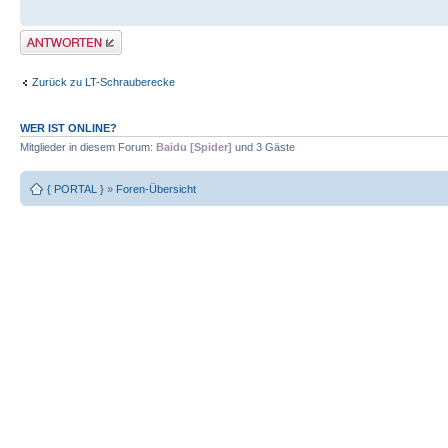
Antwort erstellen
Zurück zu LT-Schrauberecke
WER IST ONLINE?
Mitglieder in diesem Forum:
Baidu [Spider]
und 3 Gäste
{ PORTAL }
»
Foren-Übersicht