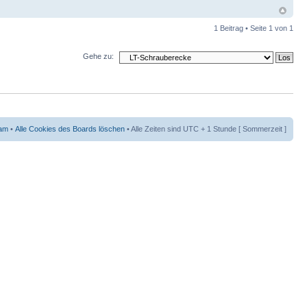
1 Beitrag • Seite
1
von
1
Gehe zu:
am
•
Alle Cookies des Boards löschen
• Alle Zeiten sind UTC + 1 Stunde [ Sommerzeit ]