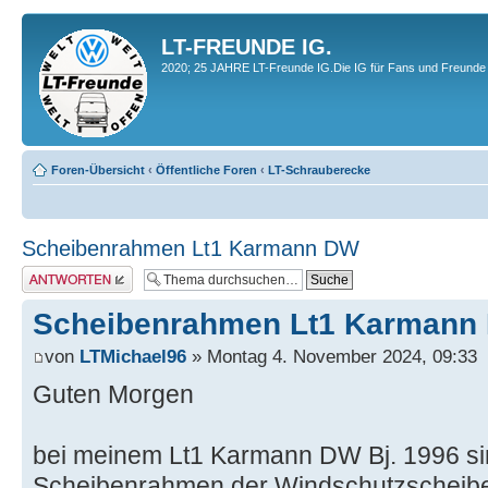
LT-FREUNDE IG.
2020; 25 JAHRE LT-Freunde IG.Die IG für Fans und Freunde 
Foren-Übersicht
‹
Öffentliche Foren
‹
LT-Schrauberecke
Scheibenrahmen Lt1 Karmann DW
Antwort erstellen
Scheibenrahmen Lt1 Karmann
von
LTMichael96
» Montag 4. November 2024, 09:33
Guten Morgen
bei meinem Lt1 Karmann DW Bj. 1996 si
Scheibenrahmen der Windschutzscheibe f