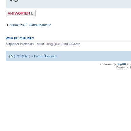
Antwort erstellen
Zurück zu LT-Schrauberecke
WER IST ONLINE?
Mitglieder in diesem Forum:
Bing [Bot]
und 6 Gäste
{ PORTAL }
»
Foren-Übersicht
Powered by
phpBB
© p
Deutsche 