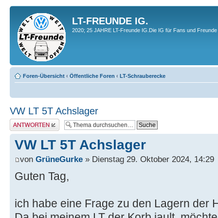
LT-FREUNDE IG.
2020; 25 JAHRE LT-Freunde IG.Die IG für Fans und Freunde 
Foren-Übersicht
‹
Öffentliche Foren
‹
LT-Schrauberecke
VW LT 5T Achslager
Antwort erstellen
VW LT 5T Achslager
von
GrüneGurke
» Dienstag 29. Oktober 2024, 14:29
Guten Tag,
ich habe eine Frage zu den Lagern der 
Da bei meinem LT der Korb jault, möchte