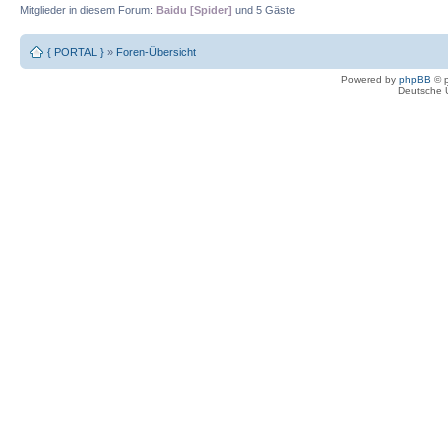
Mitglieder in diesem Forum:
Baidu [Spider]
und 5 Gäste
{ PORTAL }
»
Foren-Übersicht
Powered by
phpBB
© p
Deutsche 