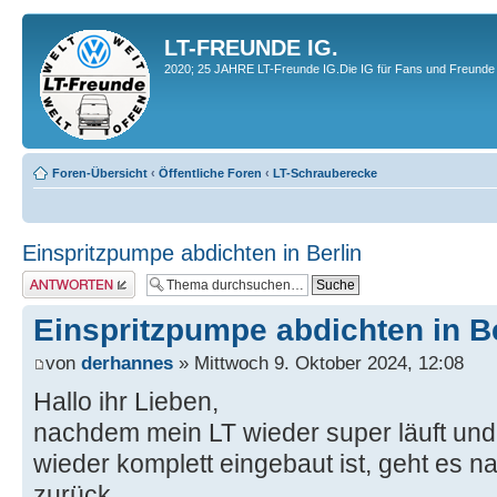
LT-FREUNDE IG.
2020; 25 JAHRE LT-Freunde IG.Die IG für Fans und Freunde 
Foren-Übersicht
‹
Öffentliche Foren
‹
LT-Schrauberecke
Einspritzpumpe abdichten in Berlin
Antwort erstellen
Einspritzpumpe abdichten in Be
von
derhannes
» Mittwoch 9. Oktober 2024, 12:08
Hallo ihr Lieben,
nachdem mein LT wieder super läuft und
wieder komplett eingebaut ist, geht es na
zurück.