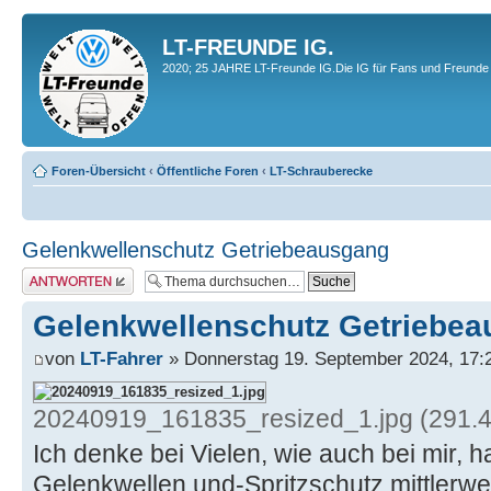
LT-FREUNDE IG.
2020; 25 JAHRE LT-Freunde IG.Die IG für Fans und Freunde 
Foren-Übersicht
‹
Öffentliche Foren
‹
LT-Schrauberecke
Gelenkwellenschutz Getriebeausgang
Antwort erstellen
Gelenkwellenschutz Getriebe
von
LT-Fahrer
» Donnerstag 19. September 2024, 17:
20240919_161835_resized_1.jpg (291.45
Ich denke bei Vielen, wie auch bei mir, ha
Gelenkwellen und-Spritzschutz mittlerwei