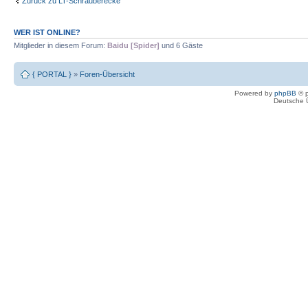
Zurück zu LT-Schrauberecke
WER IST ONLINE?
Mitglieder in diesem Forum:
Baidu [Spider]
und 6 Gäste
{ PORTAL }
»
Foren-Übersicht
Powered by
phpBB
© p
Deutsche 