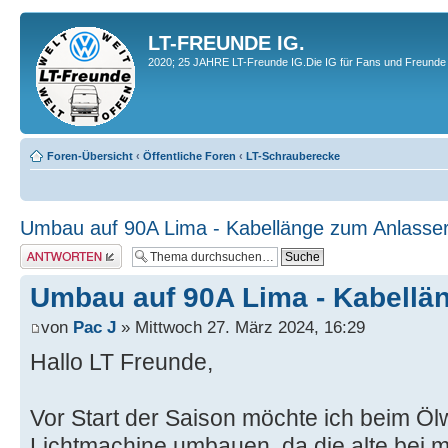
LT-FREUNDE IG.
2020; 25 JAHRE LT-Freunde IG.Die IG für Fans und Freunde 
Foren-Übersicht
‹
Öffentliche Foren
‹
LT-Schrauberecke
Umbau auf 90A Lima - Kabellänge zum Anlasse
Antwort erstellen
Umbau auf 90A Lima - Kabellä
von
Pac J
» Mittwoch 27. März 2024, 16:29
Hallo LT Freunde,
Vor Start der Saison möchte ich beim Öl
Lichtmachine umbauen, da die alte bei m