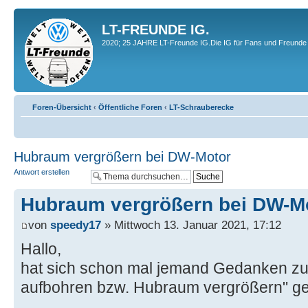
LT-FREUNDE IG.
2020; 25 JAHRE LT-Freunde IG.Die IG für Fans und Freunde 
Foren-Übersicht
‹
Öffentliche Foren
‹
LT-Schrauberecke
Hubraum vergrößern bei DW-Motor
Antwort erstellen
Hubraum vergrößern bei DW-M
von
speedy17
» Mittwoch 13. Januar 2021, 17:12
Hallo,
hat sich schon mal jemand Gedanken z
aufbohren bzw. Hubraum vergrößern" g