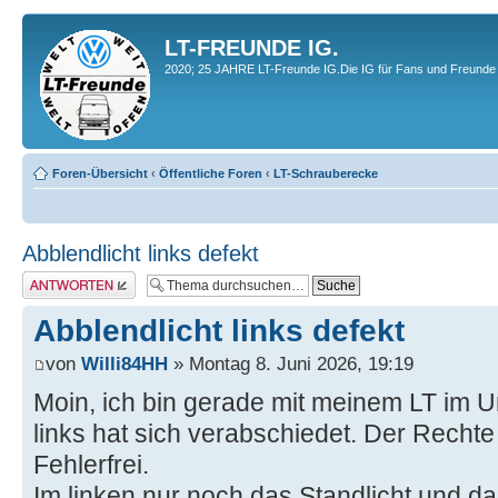
LT-FREUNDE IG.
2020; 25 JAHRE LT-Freunde IG.Die IG für Fans und Freunde 
Foren-Übersicht
‹
Öffentliche Foren
‹
LT-Schrauberecke
Abblendlicht links defekt
Antwort erstellen
Abblendlicht links defekt
von
Willi84HH
» Montag 8. Juni 2026, 19:19
Moin, ich bin gerade mit meinem LT im U
links hat sich verabschiedet. Der Rechte
Fehlerfrei.
Im linken nur noch das Standlicht und da