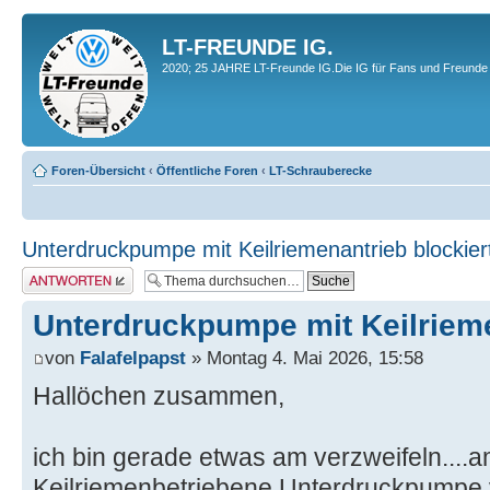
LT-FREUNDE IG.
2020; 25 JAHRE LT-Freunde IG.Die IG für Fans und Freunde 
Foren-Übersicht
‹
Öffentliche Foren
‹
LT-Schrauberecke
Unterdruckpumpe mit Keilriemenantrieb blockier
Antwort erstellen
Unterdruckpumpe mit Keilrieme
von
Falafelpapst
» Montag 4. Mai 2026, 15:58
Hallöchen zusammen,
ich bin gerade etwas am verzweifeln...
Keilriemenbetriebene Unterdruckpumpe