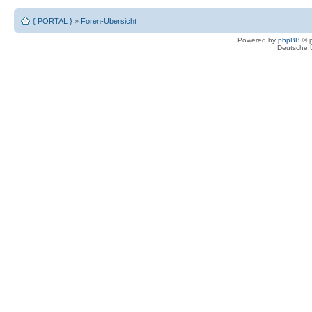
{ PORTAL }
»
Foren-Übersicht
Powered by
phpBB
© p
Deutsche 