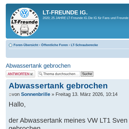
LT-FREUNDE IG.
2020; 25 JAHRE LT-Freunde IG.Die IG für Fans und Freunde 
Foren-Übersicht
‹
Öffentliche Foren
‹
LT-Schrauberecke
Abwassertank gebrochen
Antwort erstellen
Abwassertank gebrochen
von
Sonnenbrille
» Freitag 13. März 2026, 10:14
Hallo,
der Abwassertank meines VW LT1 Sven H
gebrochen.