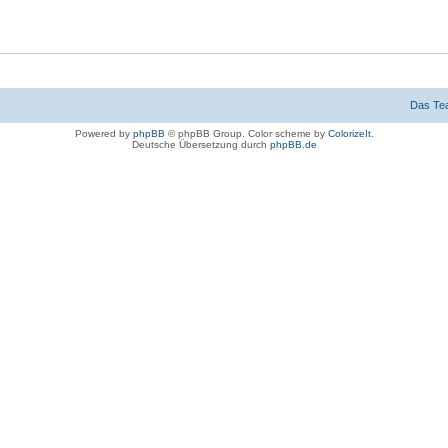
Das Te
Powered by
phpBB
© phpBB Group. Color scheme by
ColorizeIt
.
Deutsche Übersetzung durch
phpBB.de