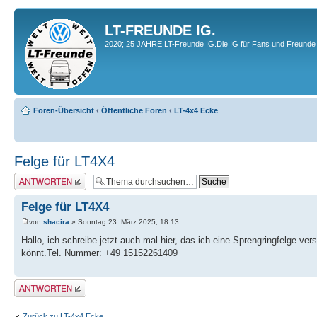
LT-FREUNDE IG.
2020; 25 JAHRE LT-Freunde IG.Die IG für Fans und Freunde 
Foren-Übersicht
‹
Öffentliche Foren
‹
LT-4x4 Ecke
Felge für LT4X4
Antwort erstellen
Felge für LT4X4
von
shacira
» Sonntag 23. März 2025, 18:13
Hallo, ich schreibe jetzt auch mal hier, das ich eine Sprengringfelge ve
könnt.Tel. Nummer: +49 15152261409
Antwort erstellen
Zurück zu LT-4x4 Ecke