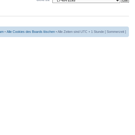
am
•
Alle Cookies des Boards löschen
• Alle Zeiten sind UTC + 1 Stunde [ Sommerzeit ]