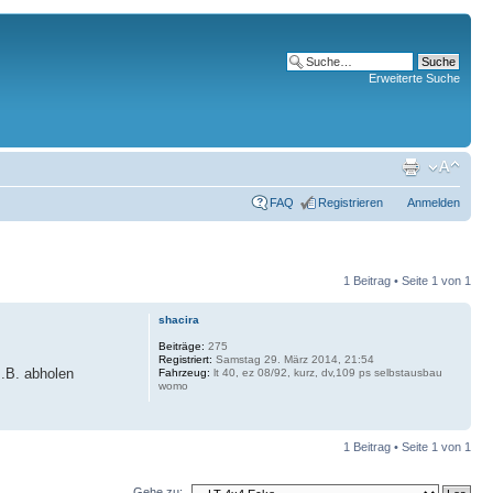
Erweiterte Suche
FAQ
Registrieren
Anmelden
1 Beitrag • Seite
1
von
1
shacira
Beiträge:
275
Registriert:
Samstag 29. März 2014, 21:54
B.B. abholen
Fahrzeug:
lt 40, ez 08/92, kurz, dv,109 ps selbstausbau
womo
1 Beitrag • Seite
1
von
1
Gehe zu: